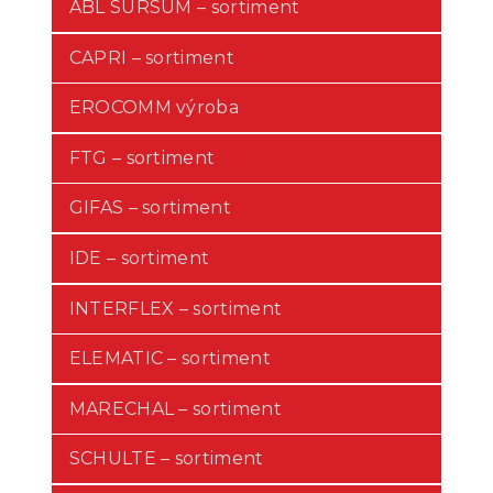
ABL SURSUM – sortiment
CAPRI – sortiment
EROCOMM výroba
FTG – sortiment
GIFAS – sortiment
IDE – sortiment
INTERFLEX – sortiment
ELEMATIC – sortiment
MARECHAL – sortiment
SCHULTE – sortiment