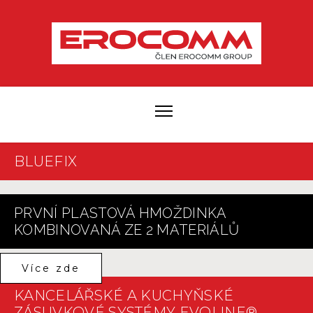
BLUEFIX
PRVNÍ PLASTOVÁ HMOŽDINKA
KOMBINOVANÁ ZE 2 MATERIÁLŮ
Více zde
KANCELÁŘSKÉ A KUCHYŇSKÉ
ZÁSUVKOVÉ SYSTÉMY EVOLINE®