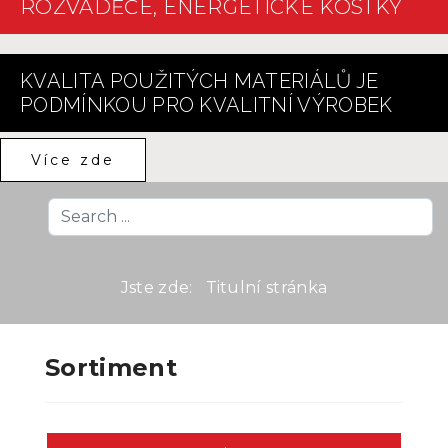
ROZVÁDĚČE, ENERGETICKÉ KOSTKY
KVALITA POUŽITÝCH MATERIÁLŮ JE
PODMÍNKOU PRO KVALITNÍ VÝROBEK
Více zde
Search
...
Jste zde:
Titulní stránka
Sortiment