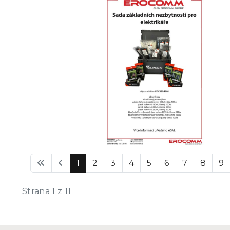
1
2
3
4
5
6
7
8
9
Strana 1 z 11