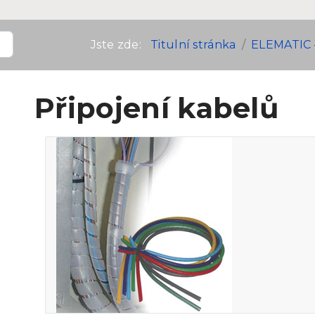
Jste zde:
Titulní stránka
ELEMATIC 
Připojení kabelů