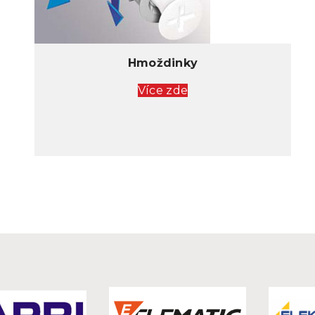
Hmoždinky
Více zde