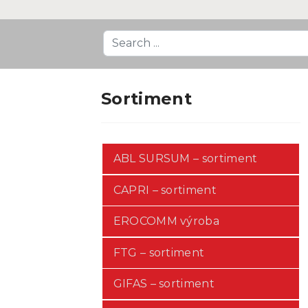
Search
...
Sortiment
ABL SURSUM – sortiment
CAPRI – sortiment
EROCOMM výroba
FTG – sortiment
GIFAS – sortiment