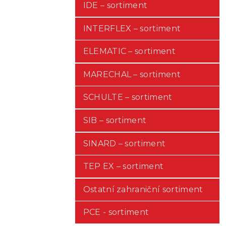
IDE – sortiment
INTERFLEX – sortiment
ELEMATIC – sortiment
MARECHAL – sortiment
SCHULTE – sortiment
SIB – sortiment
SINARD – sortiment
TEP EX – sortiment
Ostatní zahraniční sortiment
PCE - sortiment