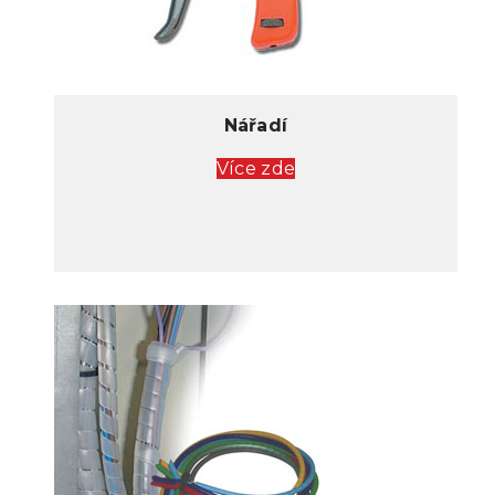
Nářadí
Více zde