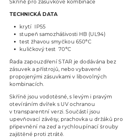
Skříně pro zásuvkové kombinace
TECHNICKÁ DATA
krytí IP55
stupeň samozhášivosti HB (UL94)
test žhavou smyčkou 650°C
kuličkový test 70°C
Řada zapouzdření STAR je dodávána bez
zásuvek a přístrojů, nebo vybavené
propojenými zásuvkami v libovolných
kombinacích.
Skříně jsou vodotěsné, s levým i pravým
otevíráním dvířek s UV ochranou
v transparentní verzi. Součástí jsou
upevňovací závěsy, prachovka u držáků pro
připevnění na zeď a rychloupínací šrouby
zajištěné proti ztrátě.