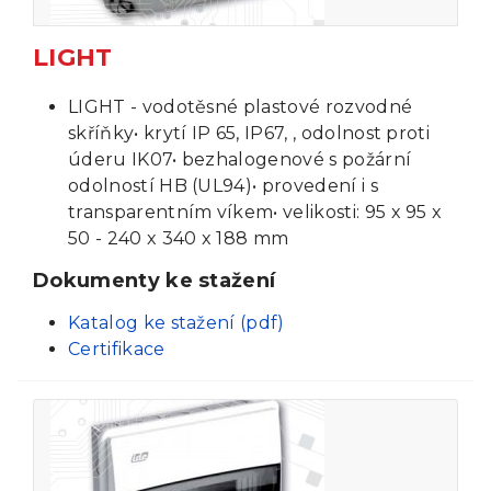
LIGHT
LIGHT - vodotěsné plastové rozvodné
skříňky• krytí IP 65, IP67, , odolnost proti
úderu IK07• bezhalogenové s požární
odolností HB (UL94)• provedení i s
transparentním víkem• velikosti: 95 x 95 x
50 - 240 x 340 x 188 mm
Dokumenty ke stažení
Katalog ke stažení (pdf)
Certifikace