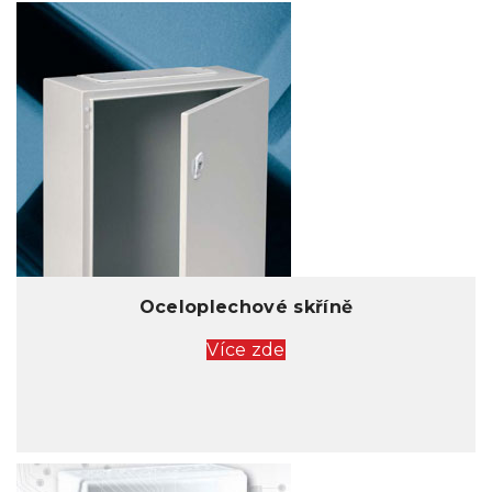
Oceloplechové skříně
Více zde