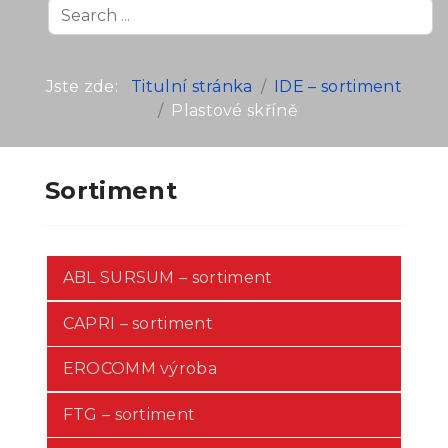
Search
...
Jste zde:
Titulní stránka
IDE – sortiment
Plastové skříně
Sortiment
ABL SURSUM – sortiment
CAPRI – sortiment
EROCOMM výroba
FTG – sortiment