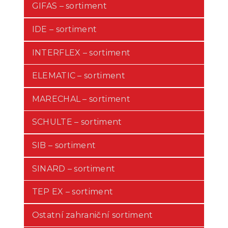
GIFAS – sortiment
IDE – sortiment
INTERFLEX – sortiment
ELEMATIC – sortiment
MARECHAL – sortiment
SCHULTE – sortiment
SIB – sortiment
SINARD – sortiment
TEP EX – sortiment
Ostatní zahraniční sortiment