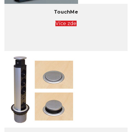
TouchMe
Více zde