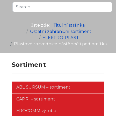
Search
...
Jste zde:
Titulní stránka
Ostatní zahraniční sortiment
ELEKTRO-PLAST
Plastové rozvodnice nástěnné i pod omítku
Sortiment
ABL SURSUM – sortiment
CAPRI – sortiment
EROCOMM výroba