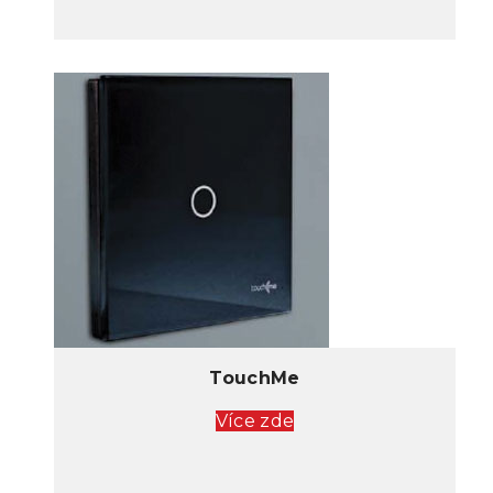
TouchMe
Více zde