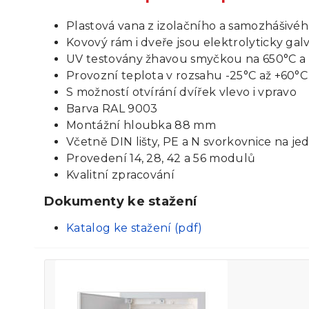
Plastová vana z izolačního a samozhášivé
Kovový rám i dveře jsou elektrolyticky ga
UV testovány žhavou smyčkou na 650°C a
Provozní teplota v rozsahu -25°C až +60°C
S možností otvírání dvířek vlevo i vpravo
Barva RAL 9003
Montážní hloubka 88 mm
Včetně DIN lišty, PE a N svorkovnice na jed
Provedení 14, 28, 42 a 56 modulů
Kvalitní zpracování
Dokumenty ke stažení
Katalog ke stažení (pdf)