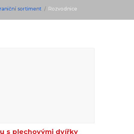
raniční sortiment
Rozvodnice
u s plechovými dvířky