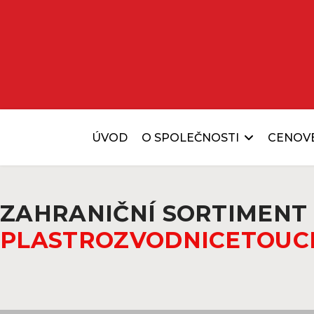
ÚVOD
O SPOLEČNOSTI
CENOV
ZAHRANIČNÍ SORTIMENT
PLAST
ROZVODNICE
TOUC