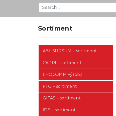
Search
...
Sortiment
ABL SURSUM – sortiment
CAPRI – sortiment
EROCOMM výroba
FTG – sortiment
GIFAS – sortiment
IDE – sortiment