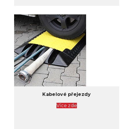
Kabelové přejezdy
Více zde