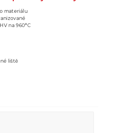
ho materiálu
lvanizované
 HV na 960°C
né liště