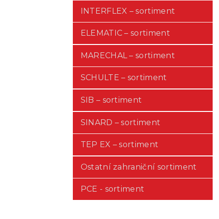
INTERFLEX – sortiment
ELEMATIC – sortiment
MARECHAL – sortiment
SCHULTE – sortiment
SIB – sortiment
SINARD – sortiment
TEP EX – sortiment
Ostatní zahraniční sortiment
PCE - sortiment