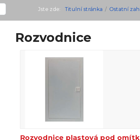
Jste zde:
Titulní stránka
Ostatní zah
Rozvodnice
Rozvodnice plastová pod omítk