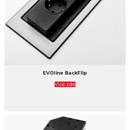
EVOline BackFlip
Více zde