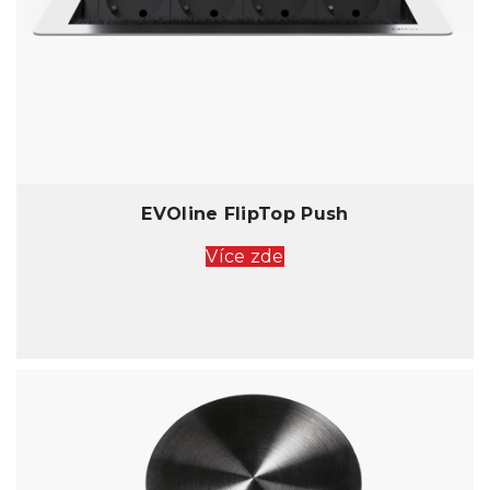
EVOline FlipTop Push
Více zde