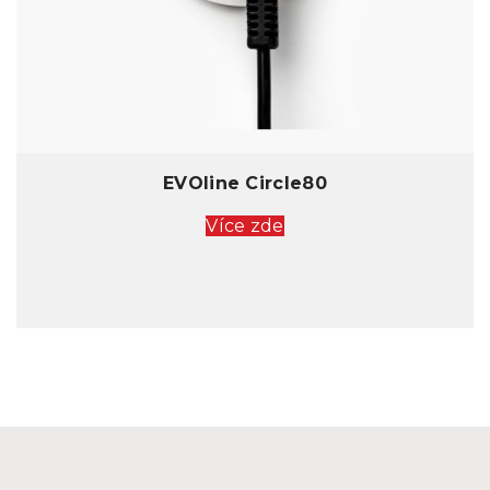
EVOline Circle80
Více zde