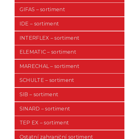
GIFAS – sortiment
IDE – sortiment
INTERFLEX – sortiment
ELEMATIC – sortiment
MARECHAL – sortiment
SCHULTE – sortiment
SIB – sortiment
SINARD – sortiment
TEP EX – sortiment
Ostatní zahraniční sortiment