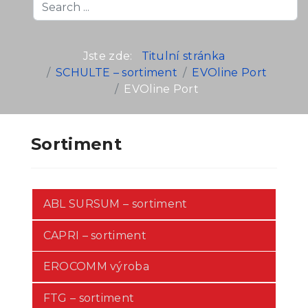
Search
...
Jste zde:
Titulní stránka
SCHULTE – sortiment
EVOline Port
EVOline Port
Sortiment
ABL SURSUM – sortiment
CAPRI – sortiment
EROCOMM výroba
FTG – sortiment