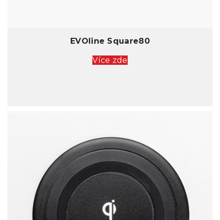
EVOline Square80
Více zde