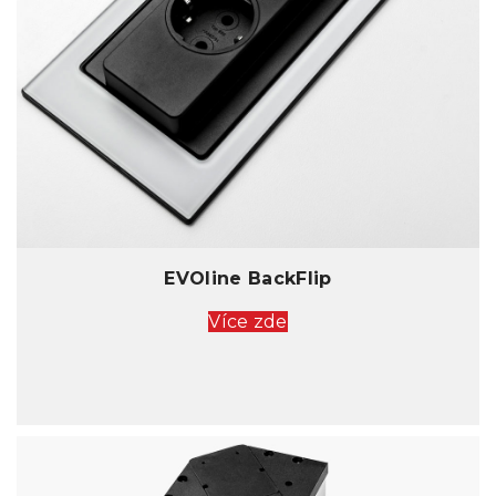
EVOline BackFlip
Více zde