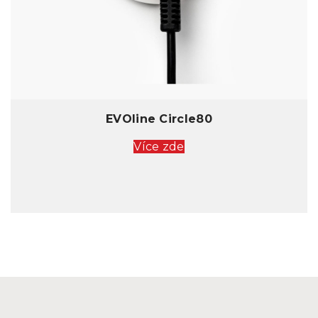
EVOline Circle80
Více zde