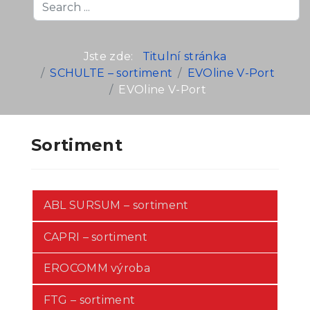
Search
...
Jste zde:
Titulní stránka
SCHULTE – sortiment
EVOline V-Port
EVOline V-Port
Sortiment
ABL SURSUM – sortiment
CAPRI – sortiment
EROCOMM výroba
FTG – sortiment