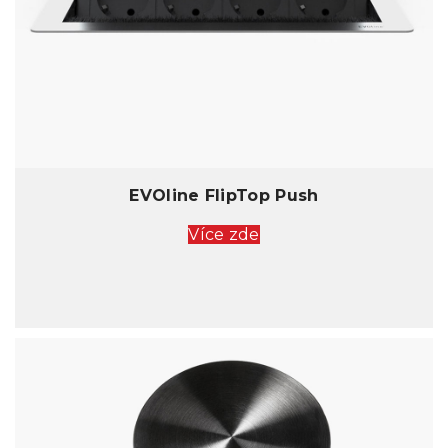
EVOline FlipTop Push
Více zde