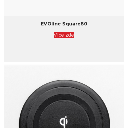
EVOline Square80
Více zde