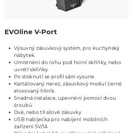
EVOline V-Port
Výsuvný zásuvkový systém, pro kuchyňský
nábytek.
Umístnění do rohu pod horní skříňky, nebo
uvnitř skříňky.
Po stisknutí se profil sám vysune.
Kartáčovaný nerez, zásuvkový modul černě
eloxovaný hliník.
Snadná instalace, upevnění pomocí dvou
šroubů.
Dvě, nebo tři silové zásuvky
USB nabíječka pro nabíjení mobilních
zařízení 5V/1A