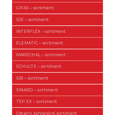
GIFAS – sortiment
IDE – sortiment
INTERFLEX – sortiment
ELEMATIC – sortiment
MARECHAL – sortiment
SCHULTE – sortiment
SIB – sortiment
SINARD – sortiment
TEP EX – sortiment
Ostatní zahraniční sortiment