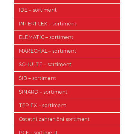
IDE – sortiment
INTERFLEX – sortiment
ELEMATIC – sortiment
MARECHAL – sortiment
SCHULTE – sortiment
SIB – sortiment
SINARD – sortiment
TEP EX – sortiment
Ostatní zahraniční sortiment
PCE - sortiment