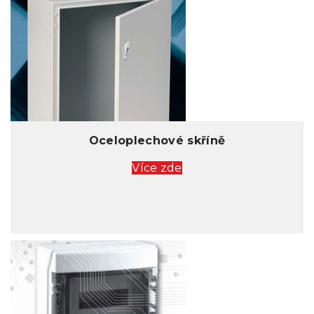
Oceloplechové skříně
Více zde