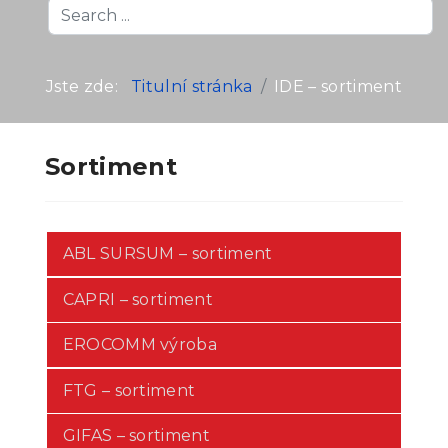
Search
...
Jste zde:
Titulní stránka
IDE – sortiment
Sortiment
ABL SURSUM – sortiment
CAPRI – sortiment
EROCOMM výroba
FTG – sortiment
GIFAS – sortiment