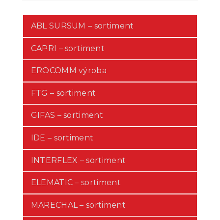
ABL SURSUM – sortiment
CAPRI – sortiment
EROCOMM výroba
FTG – sortiment
GIFAS – sortiment
IDE – sortiment
INTERFLEX – sortiment
ELEMATIC – sortiment
MARECHAL – sortiment