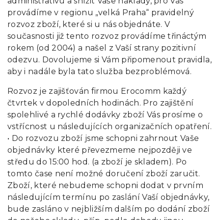
administrativu a snížit Vaše náklady, pro Vás
provádíme v regionu „velká Praha“ pravidelný
rozvoz zboží, které si u nás objednáte. V
současnosti již tento rozvoz provádíme třináctým
rokem (od 2004) a našel z Vaší strany pozitivní
odezvu. Dovolujeme si Vám připomenout pravidla,
aby i nadále byla tato služba bezproblémová.
Rozvoz je zajišťován firmou Erocomm každý
čtvrtek v dopoledních hodinách. Pro zajištění
spolehlivé a rychlé dodávky zboží Vás prosíme o
vstřícnost u následujících organizačních opatření.
• Do rozvozu zboží jsme schopni zahrnout Vaše
objednávky které převezmeme nejpozději ve
středu do 15:00 hod. (a zboží je skladem). Po
tomto čase není možné doručení zboží zaručit.
Zboží, které nebudeme schopni dodat v prvním
následujícím termínu po zaslání Vaší objednávky,
bude zasláno v nejbližším dalším po dodání zboží