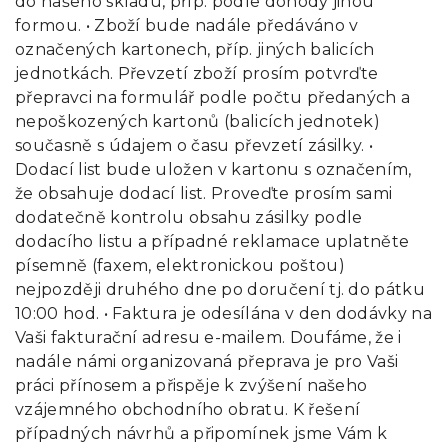
do našeho skladu, příp. podle dohody jinou
formou. • Zboží bude nadále předáváno v
označených kartonech, příp. jiných balicích
jednotkách. Převzetí zboží prosím potvrďte
přepravci na formulář podle počtu předaných a
nepoškozených kartonů (balicích jednotek)
současně s údajem o času převzetí zásilky. •
Dodací list bude uložen v kartonu s označením,
že obsahuje dodací list. Proveďte prosím sami
dodatečně kontrolu obsahu zásilky podle
dodacího listu a případné reklamace uplatněte
písemně (faxem, elektronickou poštou)
nejpozději druhého dne po doručení tj. do pátku
10:00 hod. • Faktura je odesílána v den dodávky na
Vaši fakturační adresu e-mailem. Doufáme, že i
nadále námi organizovaná přeprava je pro Vaši
práci přínosem a přispěje k zvýšení našeho
vzájemného obchodního obratu. K řešení
případných návrhů a připomínek jsme Vám k