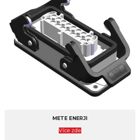
METE ENERJI
Více zde