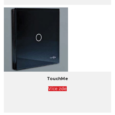
TouchMe
Více zde