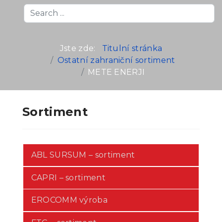
Search
...
Jste zde:
Titulní stránka
Ostatní zahraniční sortiment
METE ENERJI
Sortiment
ABL SURSUM – sortiment
CAPRI – sortiment
EROCOMM výroba