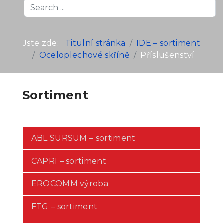
Search
...
Jste zde:
Titulní stránka
IDE – sortiment
Oceloplechové skříně
Příslušenství
Sortiment
ABL SURSUM – sortiment
CAPRI – sortiment
EROCOMM výroba
FTG – sortiment