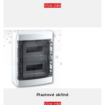
Více zde
Plastové skříně
Více zde