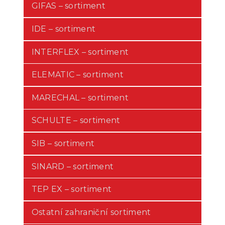
GIFAS – sortiment
IDE – sortiment
INTERFLEX – sortiment
ELEMATIC – sortiment
MARECHAL – sortiment
SCHULTE – sortiment
SIB – sortiment
SINARD – sortiment
TEP EX – sortiment
Ostatní zahraniční sortiment