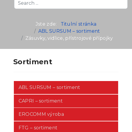
Search
...
Jste zde:
Titulní stránka
ABL SURSUM – sortiment
Zásuvky, vidlice, přístrojové přípojky
Sortiment
ABL SURSUM – sortiment
CAPRI – sortiment
EROCOMM výroba
FTG – sortiment