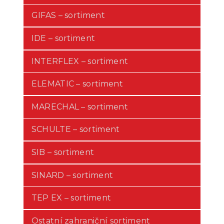
GIFAS – sortiment
IDE – sortiment
INTERFLEX – sortiment
ELEMATIC – sortiment
MARECHAL – sortiment
SCHULTE – sortiment
SIB – sortiment
SINARD – sortiment
TEP EX – sortiment
Ostatní zahraniční sortiment