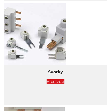
Svorky
Více zde