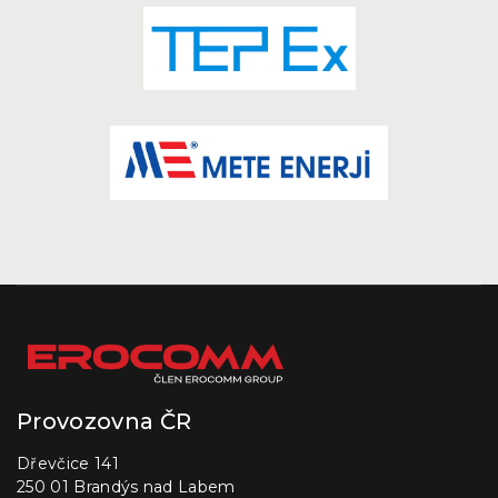
Provozovna ČR
Dřevčice 141
250 01 Brandýs nad Labem