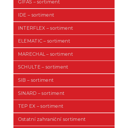
GIFAS – sortiment
IDE – sortiment
INTERFLEX – sortiment
ELEMATIC – sortiment
MARECHAL – sortiment
SCHULTE – sortiment
SIB – sortiment
SINARD – sortiment
TEP EX – sortiment
Ostatní zahraniční sortiment