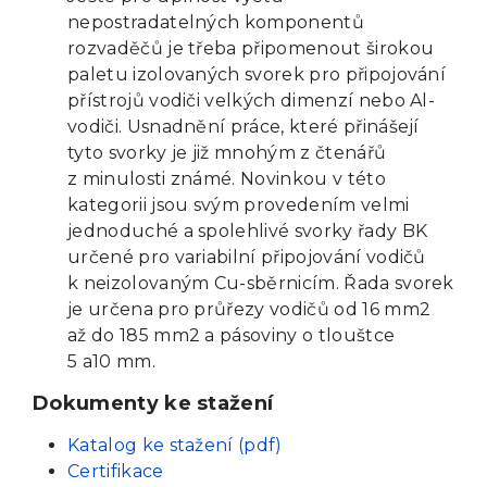
nepostradatelných komponentů
rozvaděčů je třeba připomenout širokou
paletu izolovaných svorek pro připojování
přístrojů vodiči velkých dimenzí nebo Al-
vodiči. Usnadnění práce, které přinášejí
tyto svorky je již mnohým z čtenářů
z minulosti známé. Novinkou v této
kategorii jsou svým provedením velmi
jednoduché a spolehlivé svorky řady BK
určené pro variabilní připojování vodičů
k neizolovaným Cu-sběrnicím. Řada svorek
je určena pro průřezy vodičů od 16 mm2
až do 185 mm2 a pásoviny o tlouštce
5 a10 mm.
Dokumenty ke stažení
Katalog ke stažení (pdf)
Certifikace