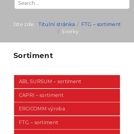
Search
...
Jste zde:
Titulní stránka
FTG – sortiment
Svorky
Sortiment
ABL SURSUM – sortiment
CAPRI – sortiment
EROCOMM výroba
FTG – sortiment