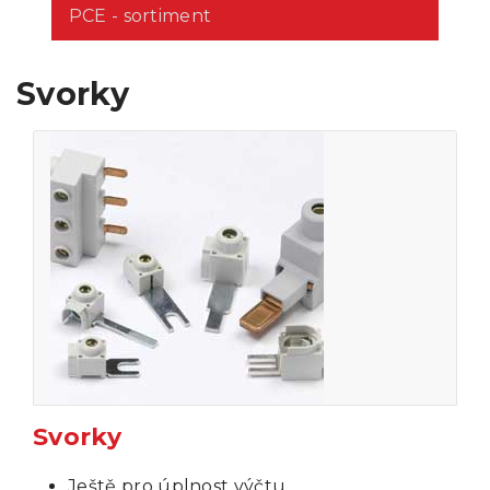
PCE - sortiment
Svorky
Svorky
Ještě pro úplnost výčtu