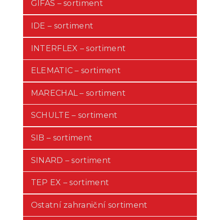
GIFAS – sortiment
IDE – sortiment
INTERFLEX – sortiment
ELEMATIC – sortiment
MARECHAL – sortiment
SCHULTE – sortiment
SIB – sortiment
SINARD – sortiment
TEP EX – sortiment
Ostatní zahraniční sortiment