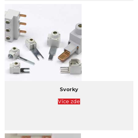
Svorky
Více zde