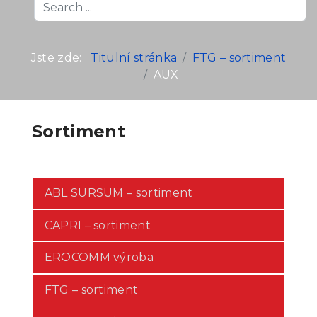
Search
...
Jste zde:
Titulní stránka
FTG – sortiment
AUX
Sortiment
ABL SURSUM – sortiment
CAPRI – sortiment
EROCOMM výroba
FTG – sortiment