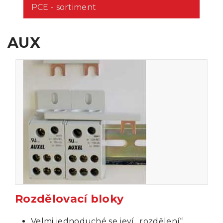
PCE - sortiment
AUX
Rozdělovací bloky
Velmi jednoduché se jeví „rozdělení“