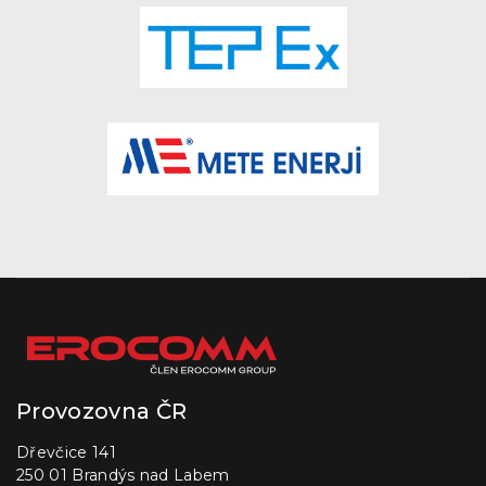
Provozovna ČR
Dřevčice 141
250 01 Brandýs nad Labem