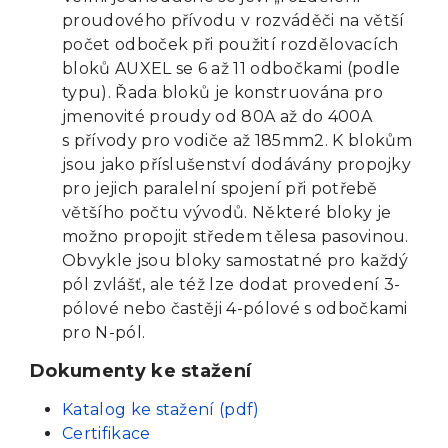
proudového přívodu v rozváděči na větší
počet odboček při použití rozdělovacích
bloků AUXEL se 6 až 11 odbočkami (podle
typu). Řada bloků je konstruována pro
jmenovité proudy od 80A až do 400A
s přívody pro vodiče až 185mm2. K blokům
jsou jako příslušenství dodávány propojky
pro jejich paralelní spojení při potřebě
většího počtu vývodů. Některé bloky je
možno propojit středem tělesa pasovinou.
Obvykle jsou bloky samostatné pro každý
pól zvlášť, ale též lze dodat provedení 3-
pólové nebo častěji 4-pólové s odbočkami
pro N-pól.
Dokumenty ke stažení
Katalog ke stažení (pdf)
Certifikace