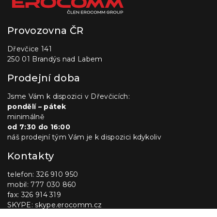
Provozovna ČR
Dřevčice 141
250 01 Brandýs nad Labem
Prodejní doba
Jsme Vám k dispozici v Dřevčicích:
pondělí – pátek
minimálně
od 7:30 do 16:00
náš prodejní tým Vám je k dispozici kdykoliv
Kontakty
telefon: 326 910 950
mobil: 777 030 860
fax: 326 914 319
SKYPE: skype.erocomm.cz
E-mail:
info@erocomm.cz