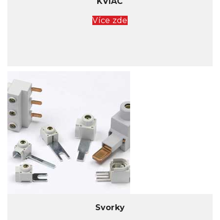
KVIAC
Více zde
Svorky