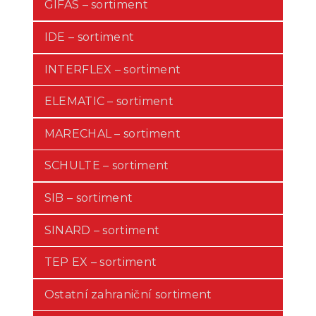
GIFAS – sortiment
IDE – sortiment
INTERFLEX – sortiment
ELEMATIC – sortiment
MARECHAL – sortiment
SCHULTE – sortiment
SIB – sortiment
SINARD – sortiment
TEP EX – sortiment
Ostatní zahraniční sortiment