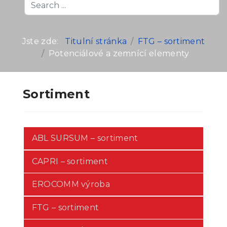
Search
...
Jste zde:
Titulní stránka
FTG – sortiment
Potenciálové a zemnící elementy
Sortiment
ABL SURSUM – sortiment
CAPRI – sortiment
EROCOMM výroba
FTG – sortiment