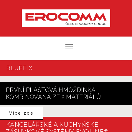
BLUEFIX
PRVNÍ PLASTOVÁ HMOŽDINKA
KOMBINOVANÁ ZE 2 MATERIÁLŮ
Více zde
KANCELÁŘSKÉ A KUCHYŇSKÉ
ZÁSUVKOVÉ SYSTÉMY EVOLINE®