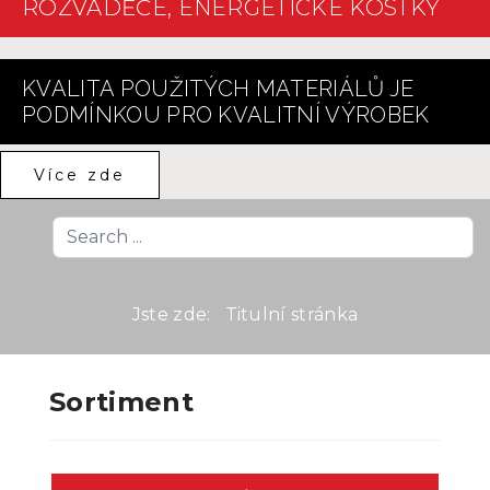
ROZVÁDĚČE, ENERGETICKÉ KOSTKY
KVALITA POUŽITÝCH MATERIÁLŮ JE
PODMÍNKOU PRO KVALITNÍ VÝROBEK
Více zde
Search
...
Jste zde:
Titulní stránka
Sortiment