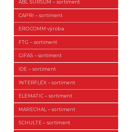
ABL SURSUM – sortiment
CAPRI – sortiment
EROCOMM výroba
FTG – sortiment
GIFAS – sortiment
IDE – sortiment
INTERFLEX – sortiment
ELEMATIC – sortiment
MARECHAL – sortiment
SCHULTE – sortiment