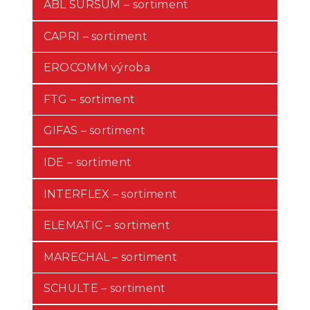
ABL SURSUM – sortiment
CAPRI – sortiment
EROCOMM výroba
FTG – sortiment
GIFAS – sortiment
IDE – sortiment
INTERFLEX – sortiment
ELEMATIC – sortiment
MARECHAL – sortiment
SCHULTE – sortiment