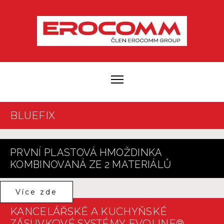
BLUEFIX
PRVNÍ PLASTOVÁ HMOŽDINKA
KOMBINOVANÁ ZE 2 MATERIÁLŮ
Více zde
KANCELÁŘSKÉ A KUCHYŇSKÉ
ZÁSUVKOVÉ SYSTÉMY EVOLINE®