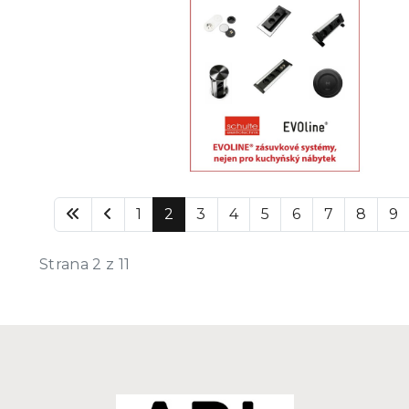
1
2
3
4
5
6
7
8
9
Strana 2 z 11