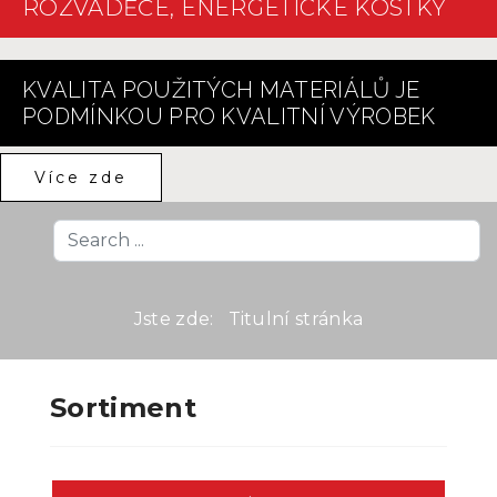
ROZVÁDĚČE, ENERGETICKÉ KOSTKY
KVALITA POUŽITÝCH MATERIÁLŮ JE
PODMÍNKOU PRO KVALITNÍ VÝROBEK
Více zde
Search
...
Jste zde:
Titulní stránka
Sortiment