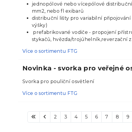
jednopólové nebo vícepólové distribučn
mm2, nebo fl exibarů
distribuční lišty pro variabilní připojová
výšky)
prefabrikované vodiče - propojení přístr
stykačů, hvězda/trojúhelník,reverzační z
Více o sortimentu FTG
Novinka - svorka pro veřejné o
Svorka pro pouliční osvětlení
Více o sortimentu FTG
2
3
4
5
6
7
8
9