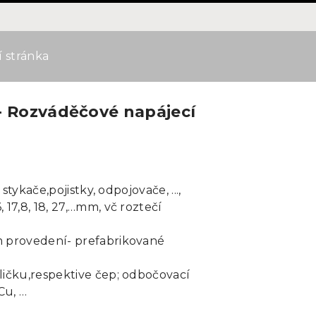
í stránka
- Rozváděčové napájecí
 stykače,pojistky, odpojovače, ...,
 17,8, 18, 27,…mm, vč roztečí
ém provedení- prefabrikované
dličku,respektive čep; odbočovací
Cu, …