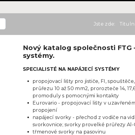
Jste zde:
Tituln
Nový katalog společnosti FTG 
systémy.
SPECIALISTÉ NA NAPÁJECÍ SYSTÉMY
propojovací lišty pro jističe, FI, spouštěče,
průřezu 10 až 50 mm2, prorozteče 14, 17,6,
promoduly s pomocnými kontakty
Eurovario - propojovací lišty v uzavřen
propojení
napájecí svorky - přechod z vodiče na vi
svorkovnice; svorky provelké průřezy Al-
třmenové svorky na pasovinu