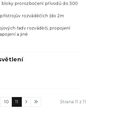
í bloky prorozbočení přívodů do 300
ní přístrojův rozváděčích (do 2m
ojových řadv rozváděči, propojení
apojení a jiné
světlení
10
11
Strana 11 z 11