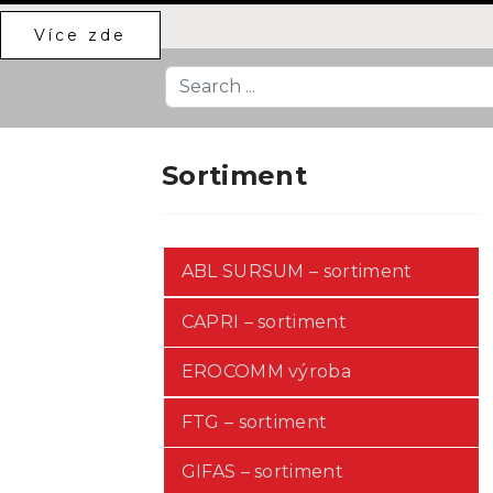
Více zde
Search
...
Sortiment
ABL SURSUM – sortiment
CAPRI – sortiment
EROCOMM výroba
FTG – sortiment
GIFAS – sortiment