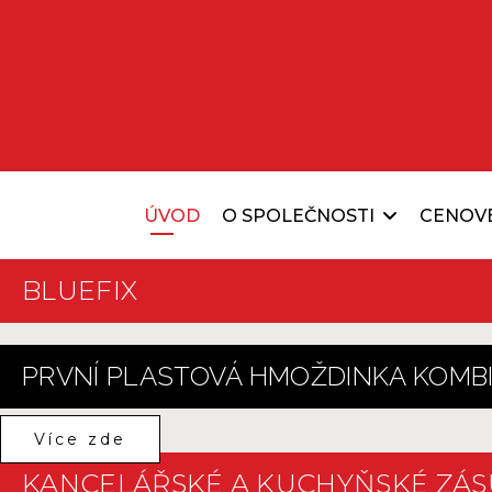
ÚVOD
O SPOLEČNOSTI
CENOV
BLUEFIX
PRVNÍ PLASTOVÁ HMOŽDINKA KOMBI
Více zde
KANCELÁŘSKÉ A KUCHYŇSKÉ ZÁS