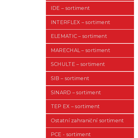
IDE – sortiment
INTERFLEX – sortiment
ELEMATIC – sortiment
MARECHAL – sortiment
SCHULTE – sortiment
SIB – sortiment
SINARD – sortiment
TEP EX – sortiment
Ostatní zahraniční sortiment
PCE - sortiment